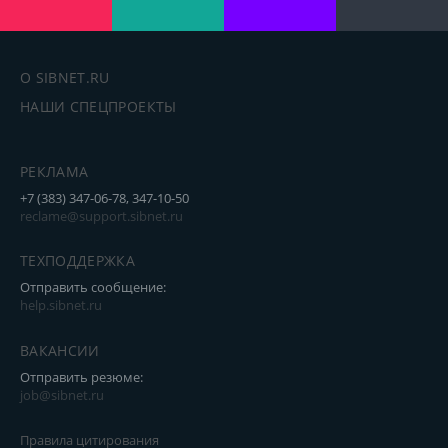
О SIBNET.RU
НАШИ СПЕЦПРОЕКТЫ
РЕКЛАМА
+7 (383) 347-06-78, 347-10-50
reclame@support.sibnet.ru
ТЕХПОДДЕРЖКА
Отправить сообщение:
help.sibnet.ru
ВАКАНСИИ
Отправить резюме:
job@sibnet.ru
Правила цитирования