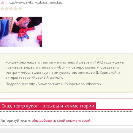
Url:
http://www.nvkz.kuzbass.net/skaz
пїЅпїЅпїЅпїЅпїЅпїЅпїЅпїЅпїЅпїЅ
пїЅпїЅпїЅ
пїЅпїЅпїЅпїЅпїЅпїЅпїЅпїЅпїЅпїЅпїЅ
пїЅпїЅпїЅ
пїЅпїЅпїЅпїЅпїЅпїЅпїЅпїЅпїЅ
пїЅпїЅпїЅ пїЅпїЅпїЅпїЅпїЅ
пїЅпїЅпїЅ пїЅпїЅпїЅпїЅпїЅпїЅ
Рождением нашего театра мы считаем 8 февраля 1942 года – день
премьеры первого спектакля «Волк и семеро козлят». Создатели
пїЅпїЅпїЅпїЅпїЅ
театра – небольшая группа энтузиастов: режиссер Д. Крамской и
актеры театра «Красный факел».
пїЅпїЅпїЅпїЅпїЅпїЅпїЅпїЅпїЅпїЅ
Подробенее: http://www.ntkskaz.ru/puppet/abouttheatre/
Сказ, театр кукол - отзывы и комментарии
Авторизуйтесь
чтобы добавить свой комментарий.