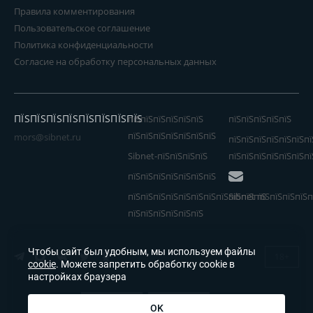
Правила комментирования
Пользовательское соглашение
Политика конфиденциальности
Согласие на обработку персональных данных
ПЇЅПЇЅПЇЅПЇЅПЇЅПЇЅПЇЅПЇЅ
пїЅпїЅпїЅпїЅпїЅпїЅ
пїЅпїЅпїЅпїЅпїЅ
пїЅпїЅпїЅпїЅпїЅпїЅпїЅ
mors@sibnet.ru
пїЅпїЅпїЅпїЅпїЅпїЅпї
Sibnet-пїЅпїЅпїЅпїЅ
пїЅпїЅпїЅпїЅпїЅпїЅпї
пїЅпїЅпїЅпїЅпїЅпїЅпїЅ
пїЅпїЅпїЅпїЅпїЅпїЅпїЅпїЅпїЅпїЅпїЅ
Sibnet пїЅпїЅпїЅпїЅп
пїЅпїЅпїЅпїЅпїЅпїЅ
Чтобы сайт был удобным, мы используем файлы
18+
cookie
. Можете запретить обработку cookie в
настройках браузера
OK