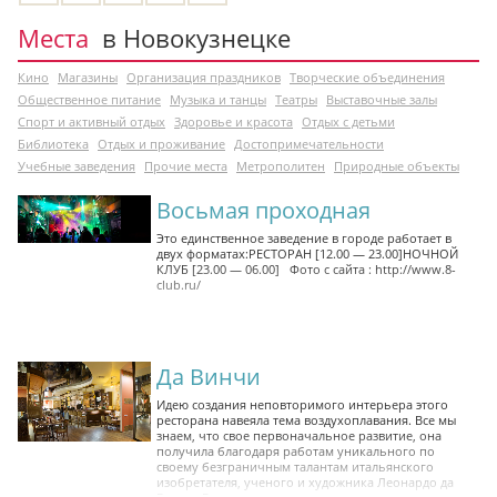
Места
в Новокузнецке
Кино
Магазины
Организация праздников
Творческие объединения
Общественное питание
Музыка и танцы
Театры
Выставочные залы
Спорт и активный отдых
Здоровье и красота
Отдых с детьми
Библиотека
Отдых и проживание
Достопримечательности
Учебные заведения
Прочие места
Метрополитен
Природные объекты
Восьмая проходная
Это единственное заведение в городе работает в
двух форматах:РЕСТОРАН [12.00 — 23.00]НОЧНОЙ
КЛУБ [23.00 — 06.00] Фото с сайта : http://www.8-
club.ru/
Да Винчи
Идею создания неповторимого интерьера этого
ресторана навеяла тема воздухоплавания. Все мы
знаем, что свое первоначальное развитие, она
получила благодаря работам уникального по
своему безграничным талантам итальянского
изобретателя, ученого и художника Леонардо да