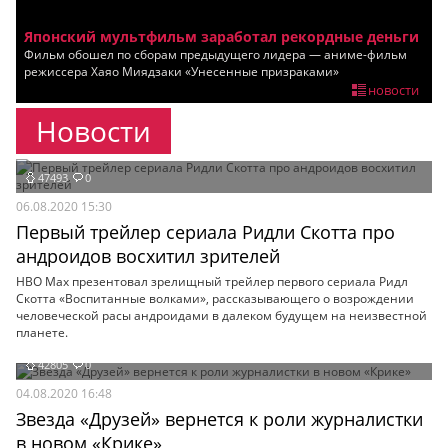
Мои материалы
Японский мультфильм заработал рекордные деньги
Фильм обошел по сборам предыдущего лидера — аниме-фильм
Мои места
режиссера Хаяо Миядзаки «Унесенные призраками»
новости
Моя личная афиша
Новости
Перечитать
47493
0
06.08.2020 15:30
Первый трейлер сериала Ридли Скотта про
андроидов восхитил зрителей
HBO Max презентовал зрелищный трейлер первого сериала Ридл
Скотта «Воспитанные волками», рассказывающего о возрождении
человеческой расы андроидами в далеком будущем на неизвестной
планете.
42805
0
04.08.2020 16:48
Звезда «Друзей» вернется к роли журналистки
в новом «Крике»