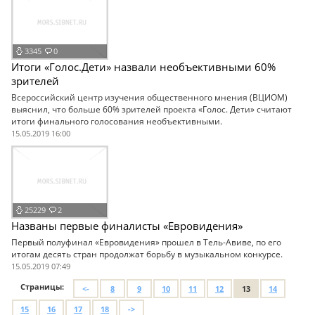
3345
0
Итоги «Голос.Дети» назвали необъективными 60%
зрителей
Всероссийский центр изучения общественного мнения (ВЦИОМ)
выяснил, что больше 60% зрителей проекта «Голос. Дети» считают
итоги финального голосования необъективными.
15.05.2019 16:00
25229
2
Названы первые финалисты «Евровидения»
Первый полуфинал «Евровидения» прошел в Тель-Авиве, по его
итогам десять стран продолжат борьбу в музыкальном конкурсе.
15.05.2019 07:49
Страницы:
<-
8
9
10
11
12
13
14
15
16
17
18
->