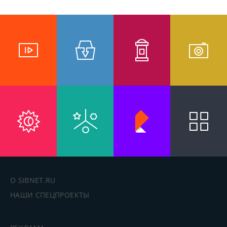
Винчи. Его открытия не только расширили
границы познаний о человеке и природе, но и
значительно обогатили искусство. Блестящий и
многогранный гений, Леонардо да Винчи остался
в истории символом эпохи Возрождения.
Авторским оформлением пространства стали
столики, расположенные в воздухе — в гондолах
дирижабля и воздушного шара. Стены
оформлены репродукциями чертежей Леонардо
да Винчи, конструкциями летательных аппаратов,
которые свидетельствуют о его неповторимом
исследовательском уме и исключительном
интеллекте. Тексты, сопровождающие рисунок, он
писал справа налево в зеркальном изображении.
Все это создает особую таинственность, которой и
была окутана жизнь самого великого
итальянца. блюд итальянской кухни: спагетти,
карпаччо, кростоне, фокачча, созданная нашими
поварами паста, и, конечно, пицца,
приготовленная на живом огне. Мы сделали все
для того, чтобы вы могли погрузиться в
атмосферу солнечной романтики, уникальности и
беззаботности Италии.Время работы: с 12 до 24
часов, в пятницу и субботу – до 2 часов. Заказ
столиков по телефонам: 99 44 44, 8 923 636 4444.
О SIBNET.RU
НАШИ СПЕЦПРОЕКТЫ