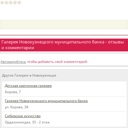
пїЅпїЅпїЅпїЅпїЅпїЅпїЅпїЅпїЅпїЅ
пїЅпїЅпїЅ
пїЅпїЅпїЅпїЅпїЅпїЅпїЅпїЅпїЅпїЅпїЅ
пїЅпїЅпїЅ
пїЅпїЅпїЅпїЅпїЅпїЅпїЅпїЅпїЅ
Галерея Новокузнецкого муниципального банка - отзывы
и комментарии
пїЅпїЅпїЅ пїЅпїЅпїЅпїЅпїЅ
пїЅпїЅпїЅ пїЅпїЅпїЅпїЅпїЅпїЅ
Авторизуйтесь
чтобы добавить свой комментарий.
пїЅпїЅпїЅпїЅпїЅ
Другие Галереи в Новокузнецке
пїЅпїЅпїЅпїЅпїЅпїЅпїЅпїЅпїЅпїЅ
Детская картинная галерея
Кирова, 7
Галерея Новокузнецкого муниципального банка
ул. Кирова, 38
Сибирское искусство
Орджоникидзе, 35 - 2 этаж