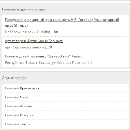
Галереи в других городах
Городской училищный дом «в память Н.В. Гоголя» (Гуманитарный
лицей) Томск
Набережная реки Ушайки, 18в
Арт-галерея Щетининых Барнаул
пр-т Социалистический, 78
Скульптурный комплекс "Центр Азии" Кызыл
Республика Тыва, г. Кызыл, ул.Красных Партизан, 2
Другие города
Галереи Красноярск
Галереи Чита
Галереи Абакан
Галереи Иркутск
Галереи Томск