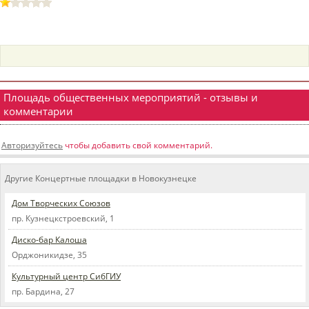
пїЅпїЅпїЅпїЅпїЅпїЅпїЅпїЅпїЅпїЅ
пїЅпїЅпїЅ
пїЅпїЅпїЅпїЅпїЅпїЅпїЅпїЅпїЅпїЅпїЅ
пїЅпїЅпїЅ
пїЅпїЅпїЅпїЅпїЅпїЅпїЅпїЅпїЅ
Площадь общественных мероприятий - отзывы и
комментарии
пїЅпїЅпїЅ пїЅпїЅпїЅпїЅпїЅ
пїЅпїЅпїЅ пїЅпїЅпїЅпїЅпїЅпїЅ
Авторизуйтесь
чтобы добавить свой комментарий.
пїЅпїЅпїЅпїЅпїЅ
Другие Концертные площадки в Новокузнецке
пїЅпїЅпїЅпїЅпїЅпїЅпїЅпїЅпїЅпїЅ
Дом Творческих Союзов
пр. Кузнецкстроевский, 1
Диско-бар Калоша
Орджоникидзе, 35
Культурный центр СибГИУ
пр. Бардина, 27