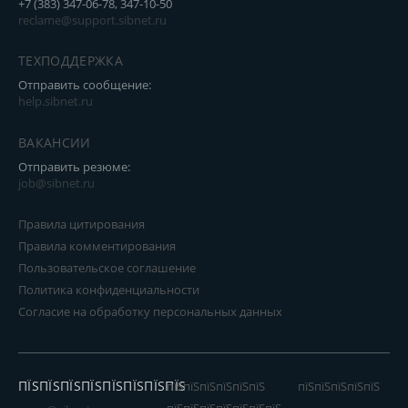
+7 (383) 347-06-78, 347-10-50
reclame@support.sibnet.ru
ТЕХПОДДЕРЖКА
Отправить сообщение:
help.sibnet.ru
ВАКАНСИИ
Отправить резюме:
job@sibnet.ru
Правила цитирования
Правила комментирования
Пользовательское соглашение
Политика конфиденциальности
Согласие на обработку персональных данных
ПЇЅПЇЅПЇЅПЇЅПЇЅПЇЅПЇЅПЇЅ
пїЅпїЅпїЅпїЅпїЅпїЅ
пїЅпїЅпїЅпїЅпїЅ