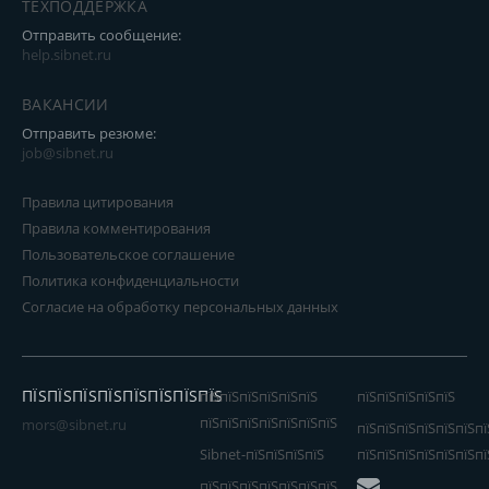
ТЕХПОДДЕРЖКА
Отправить сообщение:
help.sibnet.ru
ВАКАНСИИ
Отправить резюме:
job@sibnet.ru
Правила цитирования
Правила комментирования
Пользовательское соглашение
Политика конфиденциальности
Согласие на обработку персональных данных
ПЇЅПЇЅПЇЅПЇЅПЇЅПЇЅПЇЅПЇЅ
пїЅпїЅпїЅпїЅпїЅпїЅ
пїЅпїЅпїЅпїЅпїЅ
пїЅпїЅпїЅпїЅпїЅпїЅпїЅ
mors@sibnet.ru
пїЅпїЅпїЅпїЅпїЅпїЅпї
Sibnet-пїЅпїЅпїЅпїЅ
пїЅпїЅпїЅпїЅпїЅпїЅпї
пїЅпїЅпїЅпїЅпїЅпїЅпїЅ