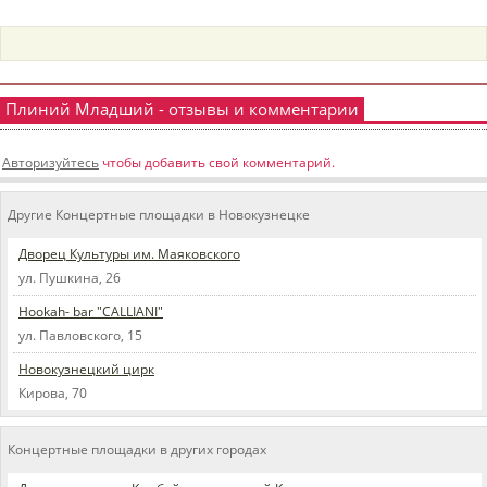
пїЅпїЅпїЅпїЅпїЅпїЅпїЅпїЅпїЅпїЅ
пїЅпїЅпїЅ
пїЅпїЅпїЅпїЅпїЅпїЅпїЅпїЅпїЅпїЅпїЅ
Плиний Младший - отзывы и комментарии
пїЅпїЅпїЅ
пїЅпїЅпїЅпїЅпїЅпїЅпїЅпїЅпїЅ
Авторизуйтесь
чтобы добавить свой комментарий.
пїЅпїЅпїЅ пїЅпїЅпїЅпїЅпїЅ
Другие Концертные площадки в Новокузнецке
пїЅпїЅпїЅ пїЅпїЅпїЅпїЅпїЅпїЅ
Дворец Культуры им. Маяковского
пїЅпїЅпїЅпїЅпїЅ
ул. Пушкина, 26
пїЅпїЅпїЅпїЅпїЅпїЅпїЅпїЅпїЅпїЅ
Hookah- bar "CALLIANI"
ул. Павловского, 15
Новокузнецкий цирк
Кирова, 70
Концертные площадки в других городах