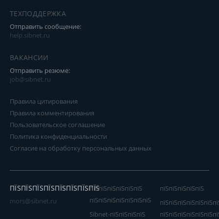
ТЕХПОДДЕРЖКА
Отправить сообщение:
help.sibnet.ru
ВАКАНСИИ
Отправить резюме:
job@sibnet.ru
Правила цитирования
Правила комментирования
Пользовательское соглашение
Политика конфиденциальности
Согласие на обработку персональных данных
ПЇЅПЇЅПЇЅПЇЅПЇЅПЇЅПЇЅПЇЅ
пїЅпїЅпїЅпїЅпїЅпїЅ
пїЅпїЅпїЅпїЅпїЅ
пїЅпїЅпїЅпїЅпїЅпїЅпїЅ
mors@sibnet.ru
пїЅпїЅпїЅпїЅпїЅпїЅпї
Sibnet-пїЅпїЅпїЅпїЅ
пїЅпїЅпїЅпїЅпїЅпїЅпї