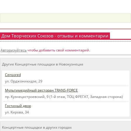
пїЅпїЅпїЅпїЅпїЅпїЅпїЅпїЅпїЅпїЅ
пїЅпїЅпїЅ
пїЅпїЅпїЅпїЅпїЅпїЅпїЅпїЅпїЅпїЅпїЅ
пїЅпїЅпїЅ
Дом Творческих Союзов - отзывы и комментарии
пїЅпїЅпїЅпїЅпїЅпїЅпїЅпїЅпїЅ
Авторизуйтесь
чтобы добавить свой комментарий.
пїЅпїЅпїЅ пїЅпїЅпїЅпїЅпїЅ
пїЅпїЅпїЅ пїЅпїЅпїЅпїЅпїЅпїЅ
Другие Концертные площадки в Новокузнецке
пїЅпїЅпїЅпїЅпїЅ
Censored
ул. Орджоникидзе, 29
пїЅпїЅпїЅпїЅпїЅпїЅпїЅпїЅпїЅпїЅ
Мультимедийный ресторан TRANS-FORCE
пр. Кузнецкстроевский, 9 (1-й этаж, ТОЦ ФРЕГАТ, Западная сторона)
Гостиный двор
ул. Кирова, 34
Концертные площадки в других городах