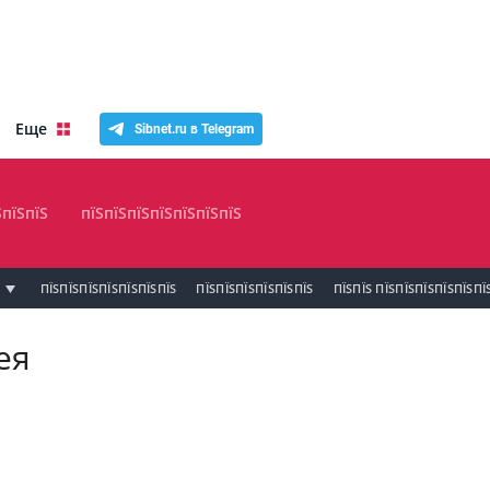
Еще
Sibnet.ru в Telegram
ЅпїЅпїЅ
пїЅпїЅпїЅпїЅпїЅпїЅпїЅ
ПЇЅПЇЅПЇЅПЇЅПЇЅПЇЅПЇЅ
ПЇЅПЇЅПЇЅПЇЅПЇЅПЇЅ
ПЇЅПЇЅ ПЇЅПЇЅПЇЅПЇЅПЇЅПЇ
ея