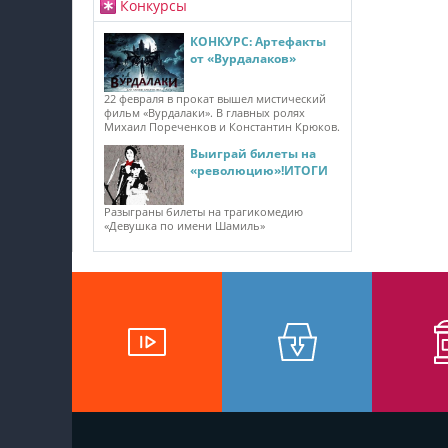
Конкурсы
КОНКУРС: Артефакты
от «Вурдалаков»
22 февраля в прокат вышел мистический
фильм «Вурдалаки». В главных ролях
Михаил Пореченков и Константин Крюков.
Выиграй билеты на
«революцию»!ИТОГИ
Разыграны билеты на трагикомедию
«Девушка по имени Шамиль»