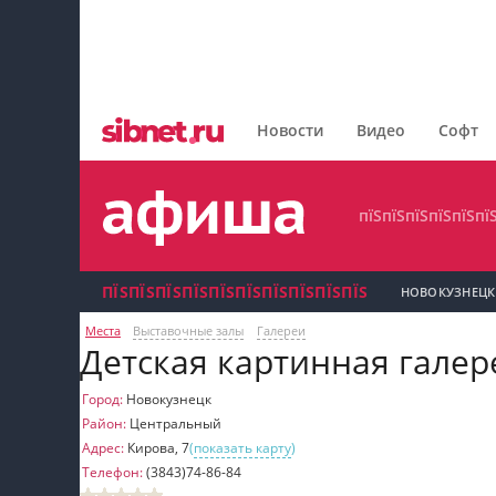
пїЅпїЅпїЅпїЅпїЅпїЅпїЅ
пїЅпїЅпїЅпїЅпїЅпїЅпїЅпїЅ
Новости
Видео
Софт
пїЅпїЅпїЅпїЅпїЅпїЅпїЅ
пїЅпїЅпїЅпїЅпїЅпї
ПЇЅПЇЅПЇЅПЇЅПЇЅПЇЅПЇЅПЇЅПЇЅПЇЅ
НОВОКУЗНЕЦК
Места
Выставочные залы
Галереи
пїЅпїЅпїЅ пїЅпїЅпїЅпїЅпїЅпїЅпїЅ пїЅпїЅ
Детская картинная галер
пїЅпїЅпїЅпїЅпїЅ
Город:
Новокузнецк
Район:
Центральный
пїЅпїЅпїЅ пїЅпїЅпїЅпїЅпїЅпїЅпїЅ
Адрес:
Кирова, 7
(
показать карту
)
Телефон:
(3843)74-86-84
пїЅпїЅпїЅ пїЅпїЅпїЅпїЅпїЅпїЅпїЅ