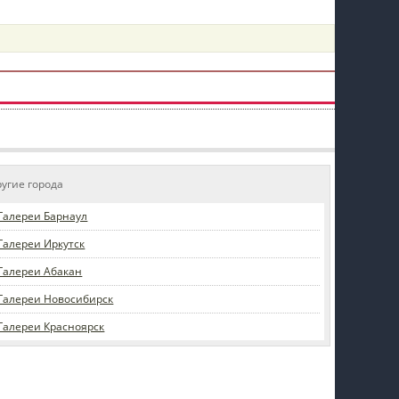
пїЅпїЅпїЅпїЅпїЅпїЅпїЅпїЅпїЅпїЅ
ругие города
Галереи Барнаул
Галереи Иркутск
Галереи Абакан
Галереи Новосибирск
Галереи Красноярск