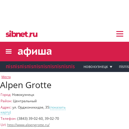
пїЅпїЅпїЅ пїЅпїЅпїЅпїЅпїЅпїЅпїЅ пїЅпї
пїЅпїЅпїЅпїЅпїЅпїЅпїЅ
пїЅпїЅпїЅпїЅпїЅ
пїЅпїЅпїЅпїЅпїЅпїЅпїЅпїЅ
пїЅпїЅпїЅпїЅпїЅпїЅпїЅ
пїЅпїЅпїЅ пїЅпїЅпїЅпїЅпїЅпїЅпїЅ
пїЅпїЅпїЅ пїЅпїЅпїЅпїЅпїЅпїЅпїЅ
пїЅпїЅпїЅ
ПЇЅПЇЅПЇЅПЇЅПЇЅПЇЅПЇЅПЇЅПЇЅПЇЅ
НОВОКУЗНЕЦК
ПЇЅПЇ
пїЅпїЅпїЅпїЅпїЅпїЅпїЅпїЅпїЅпїЅпї
Места
Alpen Grotte
пїЅпїЅпїЅ
пїЅпїЅпїЅ пїЅпїЅпїЅпїЅпїЅпїЅпїЅ пїЅпїЅ
пїЅпїЅпїЅпїЅпїЅпїЅпїЅпїЅпїЅ
Город:
Новокузнецк
пїЅпїЅпїЅпїЅпїЅ
Район:
Центральный
пїЅпїЅпїЅ пїЅпїЅпїЅпїЅпїЅ
Адрес:
ул. Орджоникидзе, 35
(
показать
карту
)
пїЅпїЅпїЅ пїЅпїЅпїЅпїЅпїЅпїЅ
пїЅпїЅпїЅ пїЅпїЅпїЅпїЅпїЅпїЅпїЅ
Телефон:
(3843) 39-02-60, 39-02-70
Url:
http://www.alpengrotte.ru/
пїЅпїЅпїЅпїЅпїЅ
пїЅпїЅпїЅ пїЅпїЅпїЅпїЅпїЅпїЅпїЅ