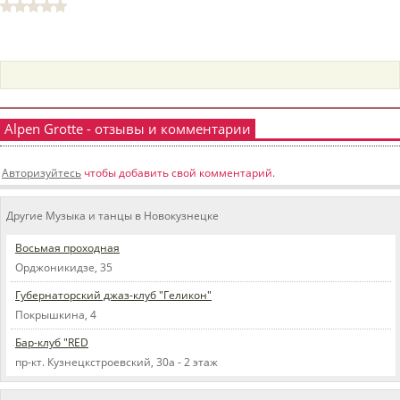
пїЅпїЅпїЅпїЅпїЅпїЅпїЅпїЅпїЅпїЅ
пїЅпїЅпїЅ
пїЅпїЅпїЅпїЅпїЅпїЅпїЅпїЅпїЅпїЅпїЅ
пїЅпїЅпїЅ
пїЅпїЅпїЅпїЅпїЅпїЅпїЅпїЅпїЅ
Alpen Grotte - отзывы и комментарии
пїЅпїЅпїЅ пїЅпїЅпїЅпїЅпїЅ
Авторизуйтесь
чтобы добавить свой комментарий.
пїЅпїЅпїЅ пїЅпїЅпїЅпїЅпїЅпїЅ
Другие Музыка и танцы в Новокузнецке
пїЅпїЅпїЅпїЅпїЅ
Восьмая проходная
пїЅпїЅпїЅпїЅпїЅпїЅпїЅпїЅпїЅпїЅ
Орджоникидзе, 35
Губернаторский джаз-клуб "Геликон"
Покрышкина, 4
Бар-клуб "RED
пр-кт. Кузнецкстроевский, 30а - 2 этаж