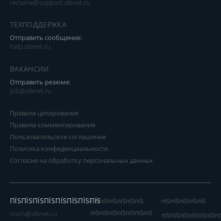
reclame@support.sibnet.ru
ТЕХПОДДЕРЖКА
Отправить сообщение:
help.sibnet.ru
ВАКАНСИИ
Отправить резюме:
job@sibnet.ru
Правила цитирования
Правила комментирования
Пользовательское соглашение
Политика конфиденциальности
Согласие на обработку персональных данных
ПЇЅПЇЅПЇЅПЇЅПЇЅПЇЅПЇЅПЇЅ
пїЅпїЅпїЅпїЅпїЅпїЅ
пїЅпїЅпїЅпїЅпїЅ
пїЅпїЅпїЅпїЅпїЅпїЅпїЅ
mors@sibnet.ru
пїЅпїЅпїЅпїЅпїЅпїЅпї