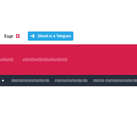
Еще
Sibnet.ru в Telegram
ЅпїЅпїЅ
пїЅпїЅпїЅпїЅпїЅпїЅпїЅ
ПЇЅПЇЅПЇЅПЇЅПЇЅПЇЅПЇЅ
ПЇЅПЇЅПЇЅПЇЅПЇЅПЇЅ
ПЇЅПЇЅ ПЇЅПЇЅПЇЅПЇЅПЇЅПЇ