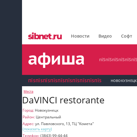
пїЅпїЅпїЅпїЅпїЅпїЅпїЅ
пїЅпїЅпїЅпїЅпїЅпїЅпїЅпїЅ
Новости
Видео
Софт
пїЅпїЅпїЅпїЅпїЅпїЅпїЅ
пїЅпїЅпїЅпїЅпїЅпї
ПЇЅПЇЅПЇЅПЇЅПЇЅПЇЅПЇЅПЇЅПЇЅПЇЅ
НОВОКУЗНЕЦК
Места
пїЅпїЅпїЅ пїЅпїЅпїЅпїЅпїЅпїЅпїЅ пїЅпїЅ
DaVINCI restorante
пїЅпїЅпїЅпїЅпїЅ
Город:
Новокузнецк
Район:
Центральный
пїЅпїЅпїЅ пїЅпїЅпїЅпїЅпїЅпїЅпїЅ
Адрес:
ул. Павловского, 13, ТЦ "Комета"
(
показать карту
)
пїЅпїЅпїЅ пїЅпїЅпїЅпїЅпїЅпїЅпїЅ
Телефон:
(3843) 99-44-44