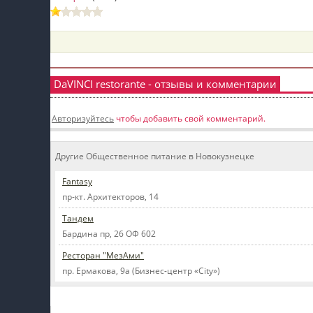
пїЅпїЅпїЅ
пїЅпїЅпїЅпїЅпїЅпїЅпїЅпїЅпїЅпїЅпїЅ
пїЅпїЅпїЅ
DaVINCI restorante - отзывы и комментарии
пїЅпїЅпїЅпїЅпїЅпїЅпїЅпїЅпїЅ
Авторизуйтесь
чтобы добавить свой комментарий.
пїЅпїЅпїЅ пїЅпїЅпїЅпїЅпїЅ
пїЅпїЅпїЅ пїЅпїЅпїЅпїЅпїЅпїЅ
Другие Общественное питание в Новокузнецке
пїЅпїЅпїЅпїЅпїЅ
Fantasy
пїЅпїЅпїЅпїЅпїЅпїЅпїЅпїЅпїЅпїЅ
пр-кт. Архитекторов, 14
Тандем
Бардина пр, 26 ОФ 602
Ресторан "МезАми"
пр. Ермакова, 9а (Бизнес-центр «City»)
Мой профиль на Афише