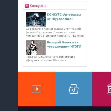
Конкурсы
КОНКУРС: Артефакты
от «Вурдалаков»
22 февраля в прокат вышел мистический
фильм «Вурдалаки». В главных ролях
Михаил Пореченков и Константин Крюков.
Выиграй билеты на
«революцию»!ИТОГИ
Разыграны билеты на трагикомедию
«Девушка по имени Шамиль»