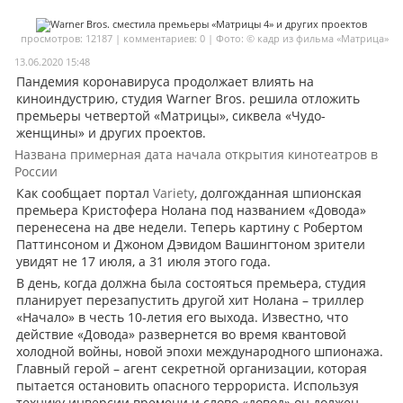
Мои материалы
просмотров: 12187 | комментариев: 0 | Фото: © кадр из фильма «Матрица»
Мои места
13.06.2020 15:48
Пандемия коронавируса продолжает влиять на
Моя личная афиша
киноиндустрию, студия Warner Bros. решила отложить
премьеры четвертой «Матрицы», сиквела «Чудо-
Перечитать
женщины» и других проектов.
Названа примерная дата начала открытия кинотеатров в
России
Как сообщает портал
Variety
, долгожданная шпионская
премьера Кристофера Нолана под названием «Довода»
перенесена на две недели. Теперь картину с Робертом
Паттинсоном и Джоном Дэвидом Вашингтоном зрители
увидят не 17 июля, а 31 июля этого года.
В день, когда должна была состояться премьера, студия
планирует перезапустить другой хит Нолана – триллер
«Начало» в честь 10-летия его выхода. Известно, что
действие «Довода» развернется во время квантовой
холодной войны, новой эпохи международного шпионажа.
Главный герой – агент секретной организации, которая
пытается остановить опасного террориста. Используя
технику инверсии времени и слово «довод» он должен