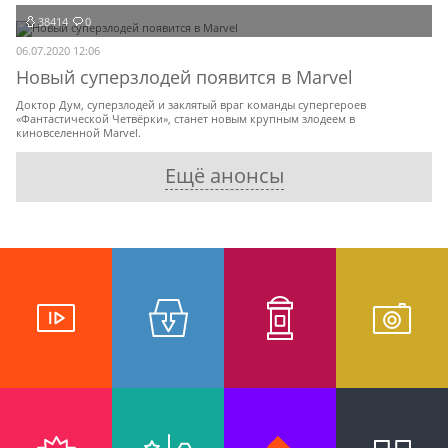
38414
0
06.07.2020 12:06
Новый суперзлодей появится в Marvel
Доктор Дум, суперзлодей и заклятый враг команды супергероев
«Фантастической Четвёрки», станет новым крупным злодеем в
киновселенной Marvel.
Ещё анонсы