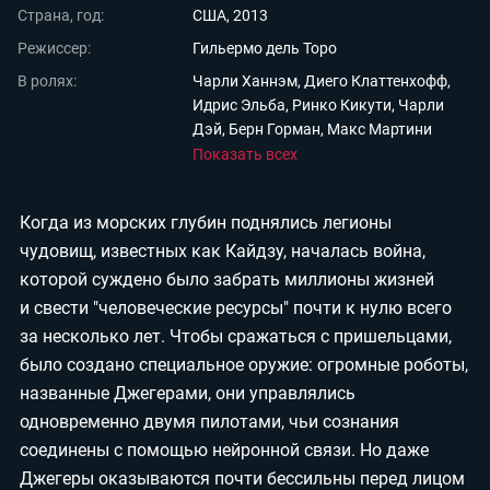
Страна, год:
США, 2013
Мои материалы
Режиссер:
Гильермо дель Торо
Мои места
В ролях:
Чарли Ханнэм, Диего Клаттенхофф,
Идрис Эльба, Ринко Кикути, Чарли
Моя личная афиша
Дэй, Берн Горман, Макс Мартини
Перечитать
Показать всех
Когда из морских глубин поднялись легионы
чудовищ, известных как Кайдзу, началась война,
которой суждено было забрать миллионы жизней
и свести "человеческие ресурсы" почти к нулю всего
за несколько лет. Чтобы сражаться с пришельцами,
было создано специальное оружие: огромные роботы,
названные Джегерами, они управлялись
одновременно двумя пилотами, чьи сознания
соединены с помощью нейронной связи. Но даже
Джегеры оказываются почти бессильны перед лицом