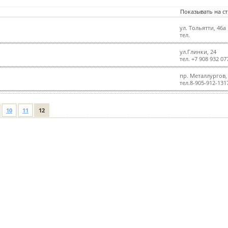
Показывать на с
ул. Тольятти, 46а
тел.
ул.Глинки, 24
тел. +7 908 932 07
пр. Металлургов,
тел.8-905-912-131
10
11
12