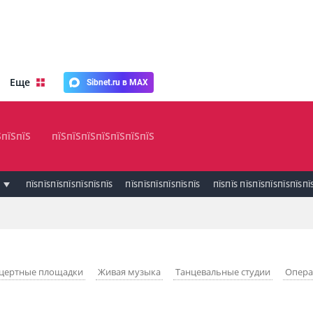
Еще
Sibnet.ru в MAX
ЅпїЅпїЅ
пїЅпїЅпїЅпїЅпїЅпїЅпїЅ
ПЇЅПЇЅПЇЅПЇЅПЇЅПЇЅПЇЅ
ПЇЅПЇЅПЇЅПЇЅПЇЅПЇЅ
ПЇЅПЇЅ ПЇЅПЇЅПЇЅПЇЅПЇЅПЇ
цертные площадки
Живая музыка
Танцевальные студии
Опера