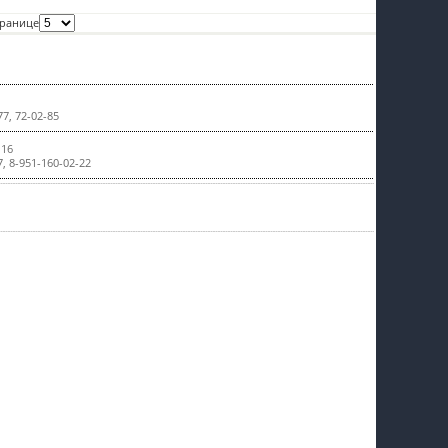
пїЅпїЅпїЅпїЅпїЅпїЅпїЅпїЅпїЅпїЅ
транице
77, 72-02-85
 16
7, 8-951-160-02-22