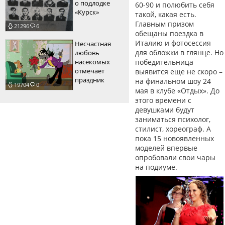
о подлодке
60-90 и полюбить себя
«Курск»
такой, какая есть.
Главным призом
21296
6
обещаны поездка в
Италию и фотосессия
Несчастная
для обложки в глянце. Но
любовь
насекомых
победительница
отмечает
выявится еще не скоро –
праздник
на финальном шоу 24
19704
0
мая в клубе «Отдых». До
этого времени с
девушками будут
заниматься психолог,
стилист, хореограф. А
пока 15 новоявленных
моделей впервые
опробовали свои чары
на подиуме.