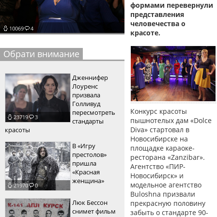
формами перевернули
пїЅпїЅпїЅпїЅпїЅпїЅпїЅпїЅпїЅпїЅ
пїЅпїЅпїЅ
представления
человечества о
10069
4
пїЅпїЅпїЅпїЅпїЅпїЅпїЅпїЅпїЅпїЅпїЅ
красоте.
пїЅпїЅпїЅ
Обрати внимание
пїЅпїЅпїЅпїЅпїЅпїЅпїЅпїЅпїЅ
Дженнифер
пїЅпїЅпїЅ пїЅпїЅпїЅпїЅпїЅ
Лоуренс
призвала
пїЅпїЅпїЅ пїЅпїЅпїЅпїЅпїЅпїЅ
Голливуд
Конкурс красоты
пересмотреть
23719
3
пїЅпїЅпїЅпїЅпїЅ
пышнотелых дам «Dolce
стандарты
Diva» стартовал в
красоты
пїЅпїЅпїЅпїЅпїЅпїЅпїЅпїЅпїЅпїЅ
Новосибирске на
В «Игру
площадке караоке-
престолов»
ресторана «Zanzibar».
пришла
Агентство «ПИР-
«Красная
Новосибирск» и
женщина»
модельное агентство
21970
0
Buloshna призвали
Люк Бессон
прекрасную половину
снимет фильм
забыть о стандарте 90-