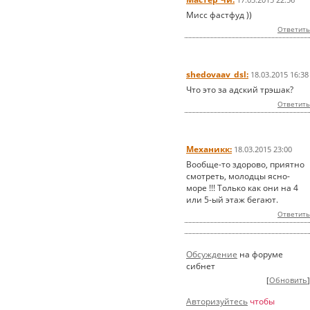
Мисс фастфуд ))
Ответить
shedovaav_dsl:
18.03.2015 16:38
Что это за адский трэшак?
Ответить
Механикк:
18.03.2015 23:00
Вообще-то здорово, приятно
смотреть, молодцы ясно-
море !!! Только как они на 4
или 5-ый этаж бегают.
Ответить
Обсуждение
на форуме
сибнет
[
Обновить
]
Авторизуйтесь
чтобы