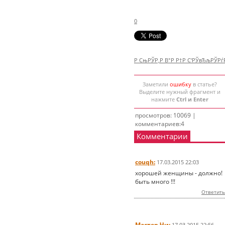
0
Р СњРЎР‚Р В°Р Р†Р С‘РЎвЂљРЎР
Заметили
ошибку
в статье?
Выделите нужный фрагмент и
нажмите
Ctrl и Enter
просмотров: 10069 |
комментариев:4
Комментарии
couqh:
17.03.2015 22:03
хорошей женщины - должно!
быть много !!!
Ответить
Мастер Чи:
17.03.2015 22:56